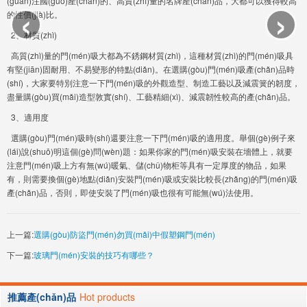
‹
›
(guān)注國(guó)產(chǎn)的、高質(zhì)量的名牌產(chǎn)品，大都可以獲得較高
的性價(jià)比。
2、材質(zhì)
高質(zhì)量的門(mén)吸大都為不銹鋼材質(zhì)，這種材質(zhì)的門(mén)吸具
有堅(jiān)固耐用、不易變形的特點(diǎn)。在選購(gòu)門(mén)吸產(chǎn)品時
(shí)，大家要特別注意一下門(mén)吸的外觀造型、制造工藝以及減震簧的韌度，
盡量購(gòu)買(mǎi)造型敦實(shí)、工藝精細(xì)、減震韌性較高的產(chǎn)品。
3、適用度
選購(gòu)門(mén)吸時(shí)還要注意一下門(mén)吸的適用度。舉個(gè)例子來
(lái)說(shuō)明這個(gè)問(wèn)題：如果你家的門(mén)吸安裝在墻體上，就要
注意門(mén)吸上方有無(wú)暖氣、儲(chǔ)物柜等具有一定厚度的物品，如果
有，則需要換個(gè)地點(diǎn)安裝門(mén)吸或安裝比較長(zhǎng)的門(mén)吸
產(chǎn)品，否則，即使安裝了門(mén)吸也很有可能無(wú)法使用。
上一篇:
選購(gòu)防盜門(mén)勿買(mǎi)中假塑鋼門(mén)
下一篇:
玻璃門(mén)安裝的技巧有哪些？
推薦產(chǎn)品
Hot products