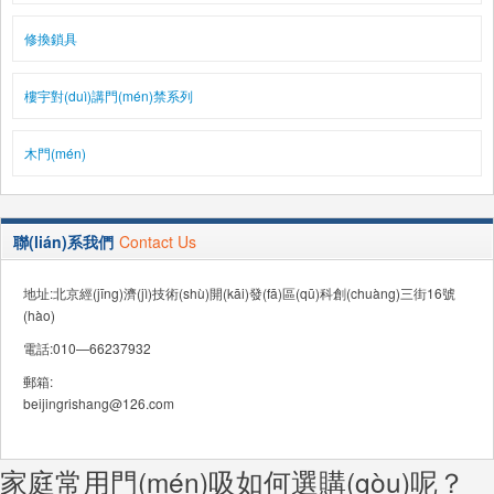
修換鎖具
樓宇對(duì)講門(mén)禁系列
木門(mén)
聯(lián)系我們
Contact Us
地址:北京經(jīng)濟(jì)技術(shù)開(kāi)發(fā)區(qū)科創(chuàng)三街16號
(hào)
電話:010—66237932
郵箱:
beijingrishang@126.com
家庭常用門(mén)吸如何選購(gòu)呢？