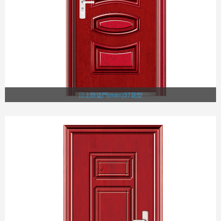
日上防盜門(mén)37花型