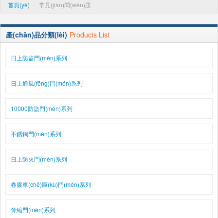
首頁(yè)
/
常見(jiàn)問(wèn)題
常見(jiàn)問(wèn)題
產(chǎn)品分類(lèi)
Products List
榮譽(yù)資質(zhì)
聯(lián)系我們
日上防盜門(mén)系列
服務(wù)熱線
日上通風(fēng)門(mén)系列
010—66237932
10000防盜門(mén)系列
不銹鋼門(mén)系列
日上防火門(mén)系列
卷簾車(chē)庫(kù)門(mén)系列
伸縮門(mén)系列